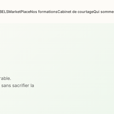
ABELS
MarketPlace
Nos formations
Cabinet de courtage
Qui somme
rable.
ans sacrifier la