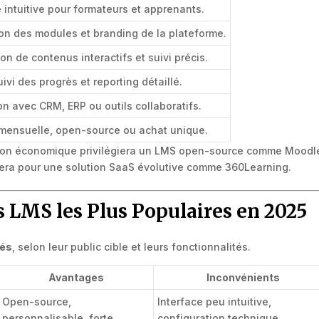
e intuitive pour formateurs et apprenants.
on des modules et branding de la plateforme.
on de contenus interactifs et suivi précis.
ivi des progrès et reporting détaillé.
n avec CRM, ERP ou outils collaboratifs.
mensuelle, open-source ou achat unique.
ion économique privilégiera un LMS open-source comme Moodl
ptera pour une solution SaaS évolutive comme 360Learning.
s LMS les Plus Populaires en 2025
sés
, selon leur public cible et leurs fonctionnalités.
Avantages
Inconvénients
Open-source,
Interface peu intuitive,
personnalisable, forte
configuration technique